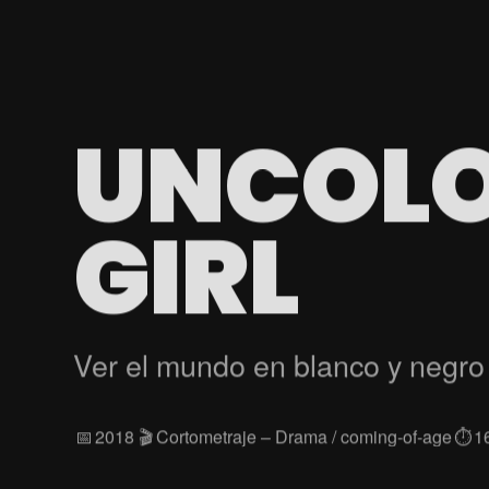
UNCOL
GIRL
Ver el mundo en blanco y negro
📅
2018
🎬
Cortometraje – Drama / coming‑of‑age
⏱️
1