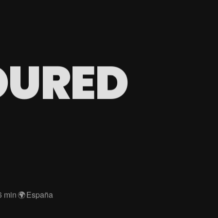
OURED
6 min
🌍
España